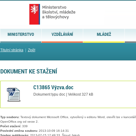
MINISTERSTVO
VZDĚLÁVÁNÍ
MLÁDEŽ
Titulní stránka
|
Zpět
DOKUMENT KE STAŽENÍ
C13865 Výzva.doc
Dokument typu doc | Velikost 327 kB
Typ souboru:
Textový dokument Microsoft Office, vytvořený v editoru Word, otevřít lze v kancelářs
OpenOffice.org od verze 2.
Počet stažení:
339
Poslední změna souboru:
2013-10-09 16:14:31
Soubor publikován:
2013-07-15 12:49:33, Štoud Jakub