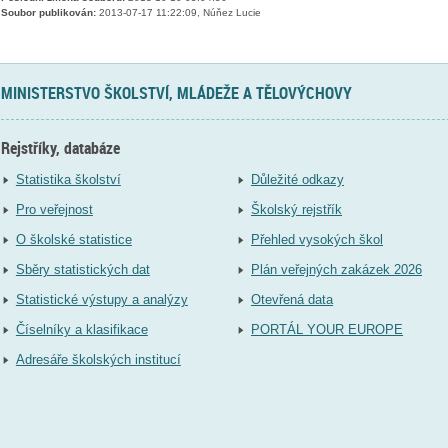
Soubor publikován:
2013-07-17 11:22:09, Núňez Lucie
MINISTERSTVO ŠKOLSTVÍ, MLÁDEŽE A TĚLOVÝCHOVY
Rejstříky, databáze
Statistika školství
Důležité odkazy
Pro veřejnost
Školský rejstřík
O školské statistice
Přehled vysokých škol
Sběry statistických dat
Plán veřejných zakázek 2026
Statistické výstupy a analýzy
Otevřená data
Číselníky a klasifikace
PORTÁL YOUR EUROPE
Adresáře školských institucí