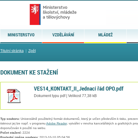
MINISTERSTVO
VZDĚLÁVÁNÍ
MLÁDEŽ
Titulní stránka
|
Zpět
DOKUMENT KE STAŽENÍ
VES14_KONTAKT_II_Jednací řád OPO.pdf
Dokument typu pdf | Velikost 77,38 kB
Typ souboru:
Univerzálně použitelný formát dokumentů, který je určen především k tisku, prezen
tisknout jej lze např. v programu
Adobe Reader
, vytvářet v mnoha kancelářských a grafických pr
doporučován k použití na webu.
Počet stažení:
2224
Poslední změna souboru:
2013-10-10 05:04:56