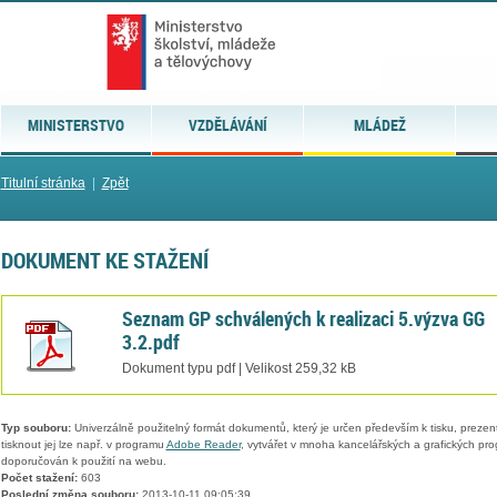
MINISTERSTVO
VZDĚLÁVÁNÍ
MLÁDEŽ
Titulní stránka
|
Zpět
DOKUMENT KE STAŽENÍ
Seznam GP schválených k realizaci 5.výzva GG
3.2.pdf
Dokument typu pdf | Velikost 259,32 kB
Typ souboru:
Univerzálně použitelný formát dokumentů, který je určen především k tisku, prezen
tisknout jej lze např. v programu
Adobe Reader
, vytvářet v mnoha kancelářských a grafických pr
doporučován k použití na webu.
Počet stažení:
603
Poslední změna souboru:
2013-10-11 09:05:39