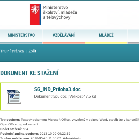
MINISTERSTVO
VZDĚLÁVÁNÍ
MLÁDEŽ
Titulní stránka
|
Zpět
DOKUMENT KE STAŽENÍ
SG_IND_Priloha3.doc
Dokument typu doc | Velikost 47,5 kB
Typ souboru:
Textový dokument Microsoft Office, vytvořený v editoru Word, otevřít lze v kancelářs
OpenOffice.org od verze 2.
Počet stažení:
584
Poslední změna souboru:
2013-10-09 06:22:35
Soubor publikován:
2010-05-26 11:06:02, Administrator