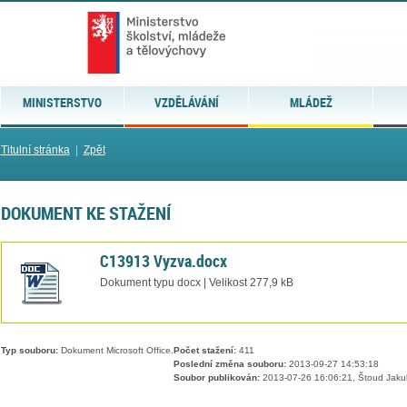
MINISTERSTVO
VZDĚLÁVÁNÍ
MLÁDEŽ
Titulní stránka
|
Zpět
DOKUMENT KE STAŽENÍ
C13913 Vyzva.docx
Dokument typu docx | Velikost 277,9 kB
Typ souboru:
Dokument Microsoft Office.
Počet stažení:
411
Poslední změna souboru:
2013-09-27 14:53:18
Soubor publikován:
2013-07-26 16:06:21, Štoud Jaku