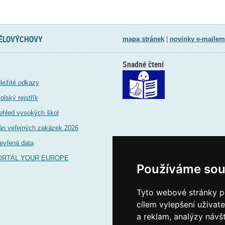
TĚLOVÝCHOVY
mapa stránek
|
novinky e-mailem
Snadné čtení
ležité odkazy
olský rejstřík
ehled vysokých škol
án veřejných zakázek 2026
evřená data
ORTÁL YOUR EUROPE
Používáme sou
Tyto webové stránky po
cílem vylepšení uživat
a reklam, analýzy návš