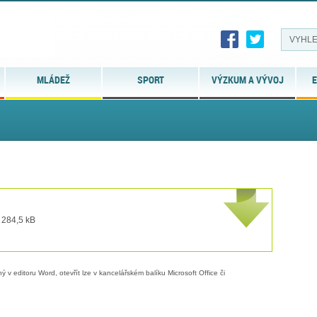
MLÁDEŽ
SPORT
VÝZKUM A VÝVOJ
E
 284,5 kB
 v editoru Word, otevřít lze v kancelářském balíku Microsoft Office či