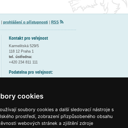
|
prohlášení o přístupnosti
|
RSS
Kontakt pro veřejnost
Karmelitská 529/5
118 12 Praha 1
tel. ústředna:
+420 234 811 111
Podatelna pro veřejnost:
pondělí a středa - 7:30-17:00
úterý a čtvrtek - 7:30-15:30
pátek - 7:30-14:00
bory cookies
8:30 - 9:30 - bezpečnostní přestávka
(více informací
ZDE
)
užívají soubory cookies a další sledovací nástroje s
elského prostředí, zobrazení přizpůsobeného obsahu
Elektronická podatelna:
těvnosti webových stránek a zjištění zdroje
posta@msmt
gov
cz