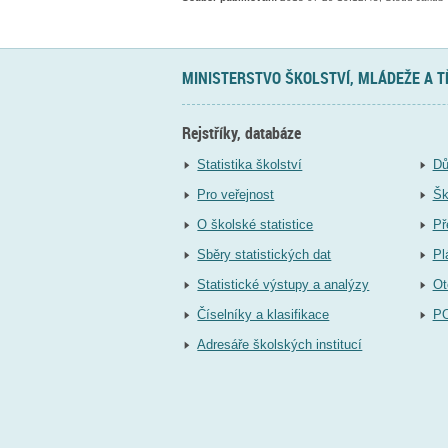
MINISTERSTVO ŠKOLSTVÍ, MLÁDEŽE A 
Rejstříky, databáze
Statistika školství
Dů
Pro veřejnost
Šk
O školské statistice
Př
Sběry statistických dat
Pl
Statistické výstupy a analýzy
Ot
Číselníky a klasifikace
P
Adresáře školských institucí