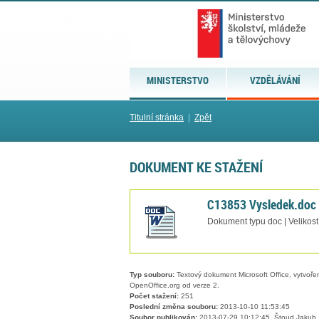
MINISTERSTVO
VZDĚLÁVÁNÍ
Titulní stránka
|
Zpět
DOKUMENT KE STAŽENÍ
C13853 Vysledek.doc
Dokument typu doc | Velikost
Typ souboru:
Textový dokument Microsoft Office, vytvořený
OpenOffice.org od verze 2.
Počet stažení:
251
Poslední změna souboru:
2013-10-10 11:53:45
Soubor publikován:
2013-07-29 10:12:45, Štoud Jakub