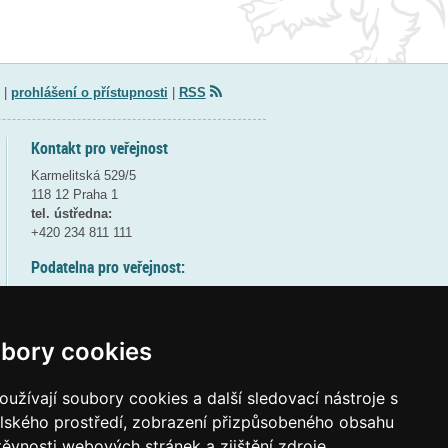
|
prohlášení o přístupnosti
|
RSS
Kontakt pro veřejnost
Karmelitská 529/5
118 12 Praha 1
tel. ústředna:
+420 234 811 111
Podatelna pro veřejnost:
pondělí a středa - 7:30-17:00
úterý a čtvrtek - 7:30-15:30
pátek - 7:30-14:00
bory cookies
8:30 - 9:30 - bezpečnostní přestávka
(více informací
ZDE
)
užívají soubory cookies a další sledovací nástroje s
elského prostředí, zobrazení přizpůsobeného obsahu
Elektronická podatelna:
těvnosti webových stránek a zjištění zdroje
posta@msmt
gov
cz