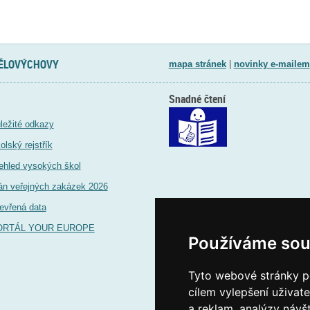
TĚLOVÝCHOVY
mapa stránek
|
novinky e-mailem
Snadné čtení
ležité odkazy
olský rejstřík
ehled vysokých škol
án veřejných zakázek 2026
evřená data
ORTÁL YOUR EUROPE
Používáme sou
Tyto webové stránky po
cílem vylepšení uživat
a reklam, analýzy návš