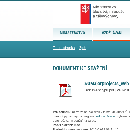
MINISTERSTVO
VZDĚLÁVÁNÍ
Titulní stránka
|
Zpět
DOKUMENT KE STAŽENÍ
SGMajorprojects_web
Dokument typu pdf | Velikost
Typ souboru:
Univerzálně použitelný formát dokumentů, kt
tisknout jej lze např. v programu
Adobe Reader
, vytvářet
doporučován k použití na webu.
Počet stažení:
1055
Poslední změna souboru:
2013-09-19 08:41:46