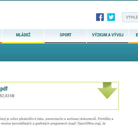
MLÁDEŽ
SPORT
VÝZKUM A VÝVOJ
E
.pdf
 82,43 kB
erý je určen především k tisku, prezentacím a archivaci dokumentů. Prohlížet a
 v mnoha kancelářských a grafických programech (např. OpenOffice.org). Je