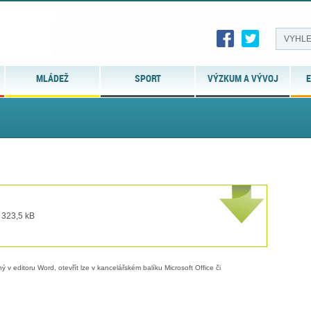
MLÁDEŽ
SPORT
VÝZKUM A VÝVOJ
E
 323,5 kB
 v editoru Word, otevřít lze v kancelářském balíku Microsoft Office či