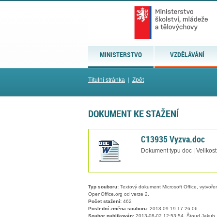
MINISTERSTVO
VZDĚLÁVÁNÍ
Titulní stránka
|
Zpět
DOKUMENT KE STAŽENÍ
C13935 Vyzva.doc
Dokument typu doc | Velikost
Typ souboru:
Textový dokument Microsoft Office, vytvořený
OpenOffice.org od verze 2.
Počet stažení:
462
Poslední změna souboru:
2013-09-19 17:26:06
Soubor publikován:
2013-08-02 12:53:54, Štoud Jakub