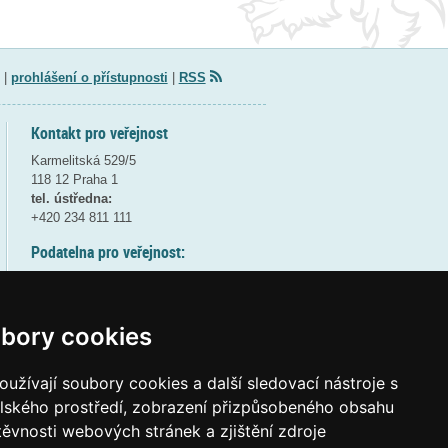
|
prohlášení o přístupnosti
|
RSS
Kontakt pro veřejnost
Karmelitská 529/5
118 12 Praha 1
tel. ústředna:
+420 234 811 111
Podatelna pro veřejnost:
pondělí a středa - 7:30-17:00
úterý a čtvrtek - 7:30-15:30
pátek - 7:30-14:00
bory cookies
8:30 - 9:30 - bezpečnostní přestávka
(více informací
ZDE
)
užívají soubory cookies a další sledovací nástroje s
elského prostředí, zobrazení přizpůsobeného obsahu
Elektronická podatelna:
těvnosti webových stránek a zjištění zdroje
posta@msmt
gov
cz