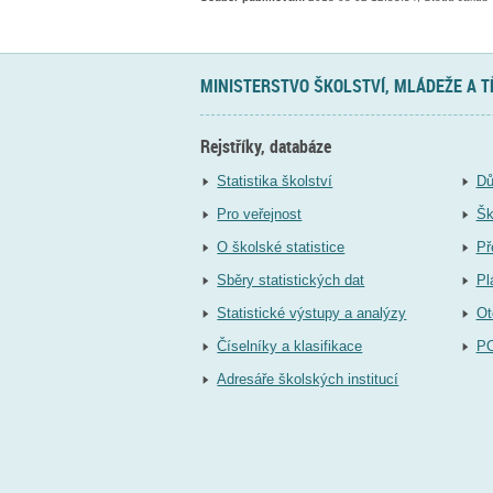
MINISTERSTVO ŠKOLSTVÍ, MLÁDEŽE A 
Rejstříky, databáze
Statistika školství
Dů
Pro veřejnost
Šk
O školské statistice
Př
Sběry statistických dat
Pl
Statistické výstupy a analýzy
Ot
Číselníky a klasifikace
P
Adresáře školských institucí