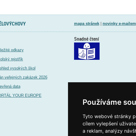
TĚLOVÝCHOVY
mapa stránek
|
novinky e-mailem
Snadné čtení
ležité odkazy
olský rejstřík
ehled vysokých škol
án veřejných zakázek 2026
evřená data
ORTÁL YOUR EUROPE
Používáme sou
Tyto webové stránky po
cílem vylepšení uživat
a reklam, analýzy návš