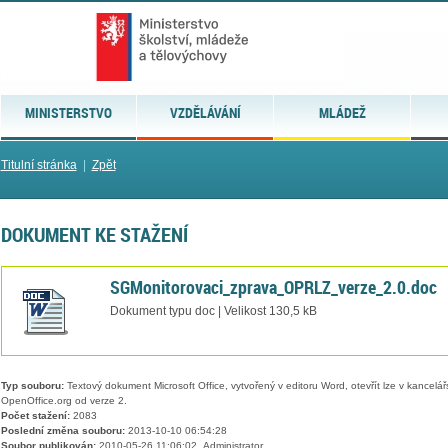
MINISTERSTVO
VZDĚLÁVÁNÍ
MLÁDEŽ
Titulní stránka
|
Zpět
DOKUMENT KE STAŽENÍ
SGMonitorovaci_zprava_OPRLZ_verze_2.0.doc
Dokument typu doc | Velikost 130,5 kB
Typ souboru:
Textový dokument Microsoft Office, vytvořený v editoru Word, otevřít lze v kancelářs
OpenOffice.org od verze 2.
Počet stažení:
2083
Poslední změna souboru:
2013-10-10 06:54:28
Soubor publikován:
2010-05-26 11:06:02, Administrator