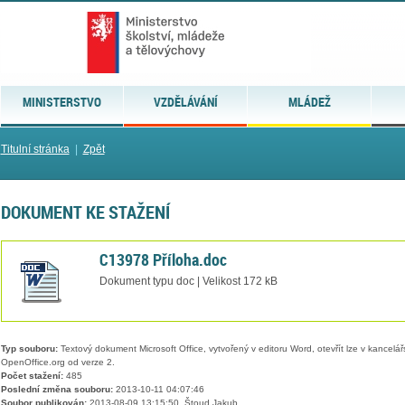
MINISTERSTVO
VZDĚLÁVÁNÍ
MLÁDEŽ
Titulní stránka
|
Zpět
DOKUMENT KE STAŽENÍ
C13978 Příloha.doc
Dokument typu doc | Velikost 172 kB
Typ souboru:
Textový dokument Microsoft Office, vytvořený v editoru Word, otevřít lze v kancelářs
OpenOffice.org od verze 2.
Počet stažení:
485
Poslední změna souboru:
2013-10-11 04:07:46
Soubor publikován:
2013-08-09 13:15:50, Štoud Jakub