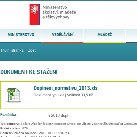
MINISTERSTVO
VZDĚLÁVÁNÍ
MLÁDEŽ
Titulní stránka
|
Zpět
DOKUMENT KE STAŽENÍ
Doplneni_normativu_2013.xls
Dokument typu xls | Velikost 33,5 kB
Poznámka:
n 2013 dopl
Typ souboru:
Sešit s výpočty či grafy Microsoft Office, otevřít lze v kancelářském balíku OpenOffic
Počet stažení:
876
Poslední změna souboru:
2013-10-10 09:07:54