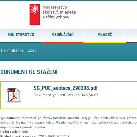
MINISTERSTVO
VZDĚLÁVÁNÍ
MLÁDEŽ
Titulní stránka
|
Zpět
DOKUMENT KE STAŽENÍ
SG_PUC_anotace_290208.pdf
Dokument typu pdf | Velikost 145,54 kB
Typ souboru:
Univerzálně použitelný formát dokumentů, který je určen především k tisku, prezen
tisknout jej lze např. v programu
Adobe Reader
, vytvářet v mnoha kancelářských a grafických pr
doporučován k použití na webu.
Počet stažení:
698
Poslední změna souboru:
2013-10-06 20:17:49