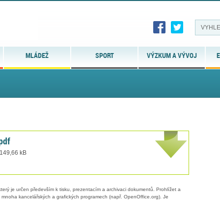
MLÁDEŽ
SPORT
VÝZKUM A VÝVOJ
E
pdf
 149,66 kB
erý je určen především k tisku, prezentacím a archivaci dokumentů. Prohlížet a
 v mnoha kancelářských a grafických programech (např. OpenOffice.org). Je