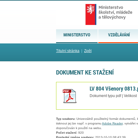
MINISTERSTVO
VZDĚLÁVÁNÍ
Titulní stránka
|
Zpět
DOKUMENT KE STAŽENÍ
LV 804 Všenory 0813.
Dokument typu pdf | Velikost
Typ souboru:
Univerzálně použitelný formát dokumentů, kt
tisknout jej lze např. v programu
Adobe Reader
, vytvářet
doporučován k použití na webu.
Počet stažení:
920
Poslední změna souboru:
2013-10-10 08:43:39