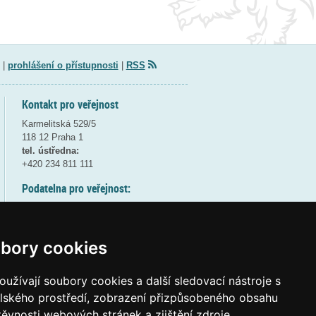
|
prohlášení o přístupnosti
|
RSS
Kontakt pro veřejnost
Karmelitská 529/5
118 12 Praha 1
tel. ústředna:
+420 234 811 111
Podatelna pro veřejnost:
pondělí a středa - 7:30-17:00
úterý a čtvrtek - 7:30-15:30
pátek - 7:30-14:00
bory cookies
8:30 - 9:30 - bezpečnostní přestávka
(více informací
ZDE
)
užívají soubory cookies a další sledovací nástroje s
elského prostředí, zobrazení přizpůsobeného obsahu
Elektronická podatelna:
těvnosti webových stránek a zjištění zdroje
posta@msmt
gov
cz