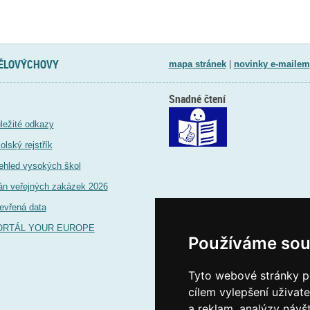
TĚLOVÝCHOVY
mapa stránek
|
novinky e-mailem
Snadné čtení
ležité odkazy
olský rejstřík
ehled vysokých škol
án veřejných zakázek 2026
evřená data
ORTÁL YOUR EUROPE
Používáme sou
Tyto webové stránky po
cílem vylepšení uživat
a reklam, analýzy návš