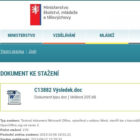
MINISTERSTVO
VZDĚLÁVÁNÍ
MLÁDEŽ
Titulní stránka
|
Zpět
DOKUMENT KE STAŽENÍ
C13882 Výsledek.doc
Dokument typu doc | Velikost 205 kB
Typ souboru:
Textový dokument Microsoft Office, vytvořený v editoru Word, otevřít lze v kancelářs
OpenOffice.org od verze 2.
Počet stažení:
270
Poslední změna souboru:
2013-10-06 18:01:21
Soubor publikován:
2013-09-12 15:28:33