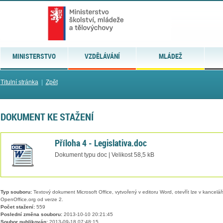
MINISTERSTVO
VZDĚLÁVÁNÍ
MLÁDEŽ
Titulní stránka
|
Zpět
DOKUMENT KE STAŽENÍ
Příloha 4 - Legislativa.doc
Dokument typu doc | Velikost 58,5 kB
Typ souboru:
Textový dokument Microsoft Office, vytvořený v editoru Word, otevřít lze v kancelářs
OpenOffice.org od verze 2.
Počet stažení:
559
Poslední změna souboru:
2013-10-10 20:21:45
Soubor publikován:
2013-09-18 07:48:15