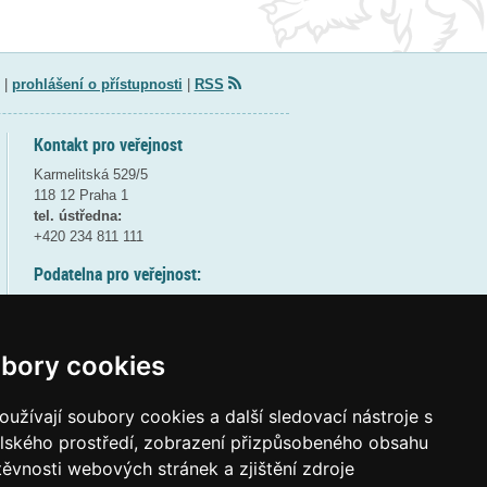
|
prohlášení o přístupnosti
|
RSS
Kontakt pro veřejnost
Karmelitská 529/5
118 12 Praha 1
tel. ústředna:
+420 234 811 111
Podatelna pro veřejnost:
pondělí a středa - 7:30-17:00
úterý a čtvrtek - 7:30-15:30
pátek - 7:30-14:00
bory cookies
8:30 - 9:30 - bezpečnostní přestávka
(více informací
ZDE
)
užívají soubory cookies a další sledovací nástroje s
elského prostředí, zobrazení přizpůsobeného obsahu
Elektronická podatelna:
těvnosti webových stránek a zjištění zdroje
posta@msmt
gov
cz