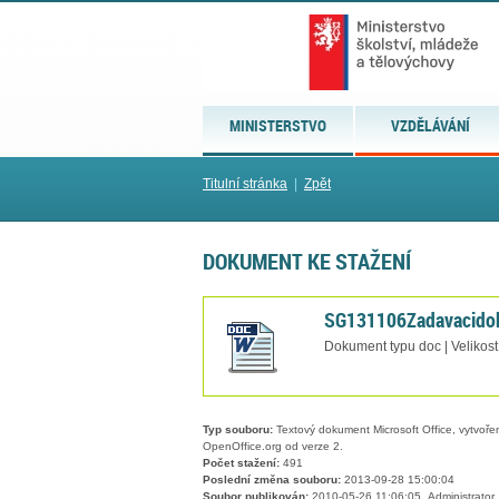
MINISTERSTVO
VZDĚLÁVÁNÍ
Titulní stránka
|
Zpět
DOKUMENT KE STAŽENÍ
SG131106Zadavacido
Dokument typu doc | Velikost
Typ souboru:
Textový dokument Microsoft Office, vytvořený
OpenOffice.org od verze 2.
Počet stažení:
491
Poslední změna souboru:
2013-09-28 15:00:04
Soubor publikován:
2010-05-26 11:06:05, Administrator