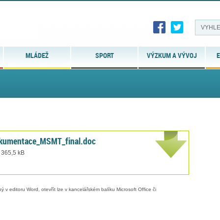
MLÁDEŽ
SPORT
VÝZKUM A VÝVOJ
E
kumentace_MSMT_final.doc
 365,5 kB
 v editoru Word, otevřít lze v kancelářském balíku Microsoft Office či