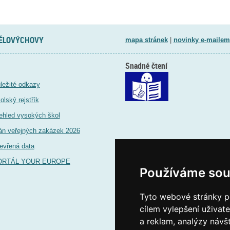
TĚLOVÝCHOVY
mapa stránek
|
novinky e-mailem
Snadné čtení
ležité odkazy
olský rejstřík
ehled vysokých škol
án veřejných zakázek 2026
evřená data
ORTÁL YOUR EUROPE
Používáme sou
Tyto webové stránky po
cílem vylepšení uživat
a reklam, analýzy návš