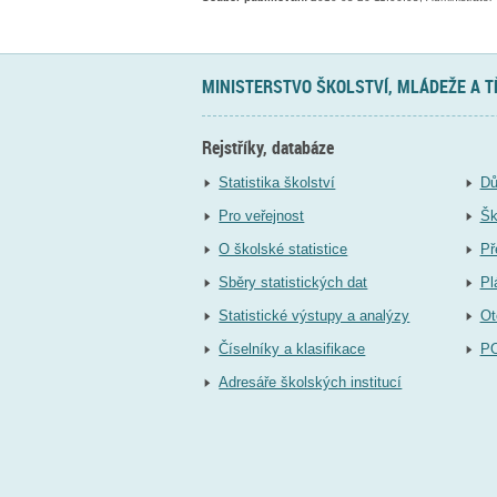
MINISTERSTVO ŠKOLSTVÍ, MLÁDEŽE A 
Rejstříky, databáze
Statistika školství
Dů
Pro veřejnost
Šk
O školské statistice
Př
Sběry statistických dat
Pl
Statistické výstupy a analýzy
Ot
Číselníky a klasifikace
P
Adresáře školských institucí