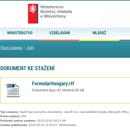
MINISTERSTVO
VZDĚLÁVÁNÍ
MLÁDEŽ
Titulní stránka
|
Zpět
DOKUMENT KE STAŽENÍ
FormularHungary.rtf
Dokument typu rtf | Velikost 66 kB
Typ souboru:
Starší typ textového dokumentu, otevřít lze v kancelářském balíku Microsoft Office
Počet stažení:
255
Poslední změna souboru:
2013-10-02 00:21:49
Soubor publikován:
2010-05-26 11:04:47, Administrator