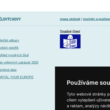
TĚLOVÝCHOVY
mapa stránek
|
novinky e-mailem
Snadné čtení
ležité odkazy
olský rejstřík
ehled vysokých škol
án veřejných zakázek 2026
evřená data
ORTÁL YOUR EUROPE
Používáme sou
Tyto webové stránky po
cílem vylepšení uživat
a reklam, analýzy návš