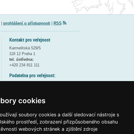
|
prohlášení o přístupnosti
|
RSS
Kontakt pro veřejnost
Karmelitská 529/5
118 12 Praha 1
tel. ústředna:
+420 234 811 111
Podatelna pro veřejnost:
pondělí a středa - 7:30-17:00
úterý a čtvrtek - 7:30-15:30
pátek - 7:30-14:00
bory cookies
8:30 - 9:30 - bezpečnostní přestávka
(více informací
ZDE
)
užívají soubory cookies a další sledovací nástroje s
elského prostředí, zobrazení přizpůsobeného obsahu
Elektronická podatelna:
těvnosti webových stránek a zjištění zdroje
posta@msmt
gov
cz