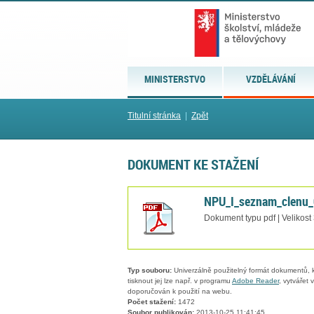
MINISTERSTVO
VZDĚLÁVÁNÍ
Titulní stránka
|
Zpět
DOKUMENT KE STAŽENÍ
NPU_I_seznam_clenu_
Dokument typu pdf | Velikost
Typ souboru:
Univerzálně použitelný formát dokumentů, kt
tisknout jej lze např. v programu
Adobe Reader
, vytvářet
doporučován k použití na webu.
Počet stažení:
1472
Soubor publikován:
2013-10-25 11:41:45