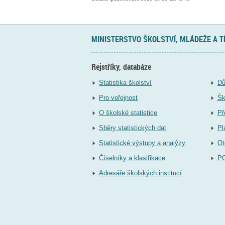
MINISTERSTVO ŠKOLSTVÍ, MLÁDEŽE A 
Rejstříky, databáze
Statistika školství
Dů
Pro veřejnost
Šk
O školské statistice
Př
Sběry statistických dat
Pl
Statistické výstupy a analýzy
Ot
Číselníky a klasifikace
P
Adresáře školských institucí