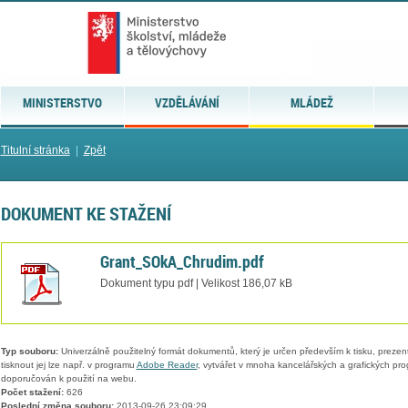
MINISTERSTVO
VZDĚLÁVÁNÍ
MLÁDEŽ
Titulní stránka
|
Zpět
DOKUMENT KE STAŽENÍ
Grant_SOkA_Chrudim.pdf
Dokument typu pdf | Velikost 186,07 kB
Typ souboru:
Univerzálně použitelný formát dokumentů, který je určen především k tisku, prezen
tisknout jej lze např. v programu
Adobe Reader
, vytvářet v mnoha kancelářských a grafických pr
doporučován k použití na webu.
Počet stažení:
626
Poslední změna souboru:
2013-09-26 23:09:29