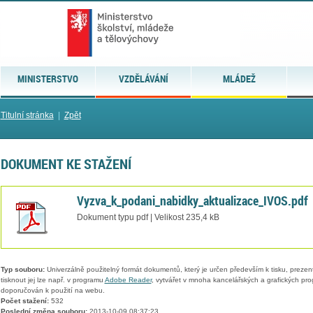
MINISTERSTVO
VZDĚLÁVÁNÍ
MLÁDEŽ
Titulní stránka
|
Zpět
DOKUMENT KE STAŽENÍ
Vyzva_k_podani_nabidky_aktualizace_IVOS.pdf
Dokument typu pdf | Velikost 235,4 kB
Typ souboru:
Univerzálně použitelný formát dokumentů, který je určen především k tisku, prezen
tisknout jej lze např. v programu
Adobe Reader
, vytvářet v mnoha kancelářských a grafických pr
doporučován k použití na webu.
Počet stažení:
532
Poslední změna souboru:
2013-10-09 08:37:23