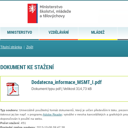
MINISTERSTVO
VZDĚLÁVÁNÍ
MLÁDEŽ
Titulní stránka
|
Zpět
DOKUMENT KE STAŽENÍ
Dodatecna_informace_MSMT_I.pdf
Dokument typu pdf | Velikost 314,73 kB
Typ souboru:
Univerzálně použitelný formát dokumentů, který je určen především k tisku, prezen
tisknout jej lze např. v programu
Adobe Reader
, vytvářet v mnoha kancelářských a grafických pr
doporučován k použití na webu.
Počet stažení:
451
Poslední změna souboru:
2013-10-08 09:47:38