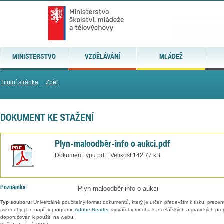
MINISTERSTVO
VZDĚLÁVÁNÍ
MLÁDEŽ
Titulní stránka
|
Zpět
DOKUMENT KE STAŽENÍ
Plyn-maloodběr-info o aukci.pdf
Dokument typu pdf | Velikost 142,77 kB
Poznámka:
Plyn-maloodběr-info o aukci
Typ souboru:
Univerzálně použitelný formát dokumentů, který je určen především k tisku, prezen
tisknout jej lze např. v programu
Adobe Reader
, vytvářet v mnoha kancelářských a grafických pr
doporučován k použití na webu.