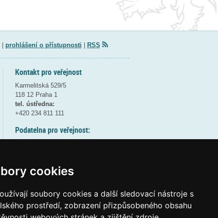
|
prohlášení o přístupnosti
|
RSS
Kontakt pro veřejnost
Karmelitská 529/5
118 12 Praha 1
tel. ústředna:
+420 234 811 111
Podatelna pro veřejnost:
pondělí a středa - 7:30-17:00
úterý a čtvrtek - 7:30-15:30
pátek - 7:30-14:00
bory cookies
8:30 - 9:30 - bezpečnostní přestávka
(více informací
ZDE
)
užívají soubory cookies a další sledovací nástroje s
elského prostředí, zobrazení přizpůsobeného obsahu
Elektronická podatelna:
těvnosti webových stránek a zjištění zdroje
posta@msmt
gov
cz