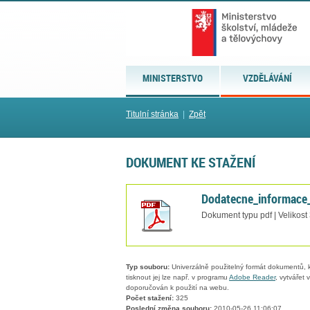
MINISTERSTVO
VZDĚLÁVÁNÍ
Titulní stránka
|
Zpět
DOKUMENT KE STAŽENÍ
Dodatecne_informace
Dokument typu pdf | Velikost
Typ souboru:
Univerzálně použitelný formát dokumentů, kt
tisknout jej lze např. v programu
Adobe Reader
, vytvářet
doporučován k použití na webu.
Počet stažení:
325
Poslední změna souboru:
2010-05-26 11:06:07