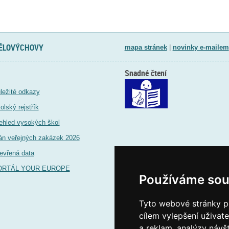
TĚLOVÝCHOVY
mapa stránek
|
novinky e-mailem
Snadné čtení
ležité odkazy
olský rejstřík
ehled vysokých škol
án veřejných zakázek 2026
evřená data
ORTÁL YOUR EUROPE
Používáme sou
Tyto webové stránky po
cílem vylepšení uživat
a reklam, analýzy návš