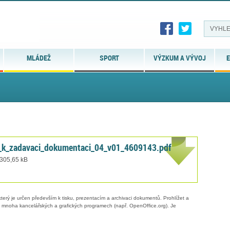
MLÁDEŽ
SPORT
VÝZKUM A VÝVOJ
E
_k_zadavaci_dokumentaci_04_v01_4609143.pdf
 305,65 kB
erý je určen především k tisku, prezentacím a archivaci dokumentů. Prohlížet a
 v mnoha kancelářských a grafických programech (např. OpenOffice.org). Je