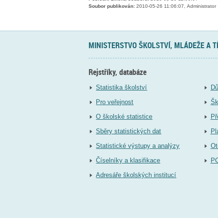
Soubor publikován:
2010-05-26 11:06:07, Administrator
MINISTERSTVO ŠKOLSTVÍ, MLÁDEŽE A 
Rejstříky, databáze
Statistika školství
Dů
Pro veřejnost
Šk
O školské statistice
Př
Sběry statistických dat
Pl
Statistické výstupy a analýzy
Ot
Číselníky a klasifikace
P
Adresáře školských institucí