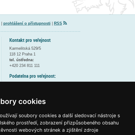
|
prohlášení o přístupnosti
|
RSS
Kontakt pro veřejnost
Karmelitská 529/5
118 12 Praha 1
tel. ústředna:
+420 234 811 111
Podatelna pro veřejnost:
pondělí a středa - 7:30-17:00
úterý a čtvrtek - 7:30-15:30
pátek - 7:30-14:00
bory cookies
8:30 - 9:30 - bezpečnostní přestávka
(více informací
ZDE
)
užívají soubory cookies a další sledovací nástroje s
elského prostředí, zobrazení přizpůsobeného obsahu
Elektronická podatelna:
těvnosti webových stránek a zjištění zdroje
posta@msmt
gov
cz