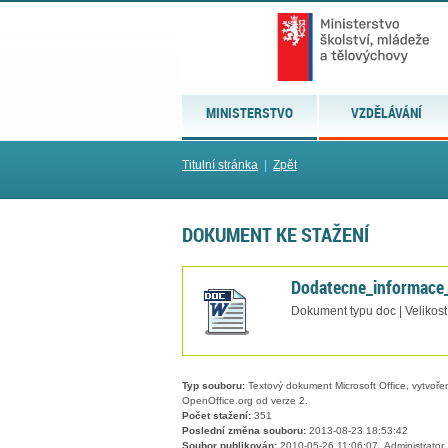
MINISTERSTVO
VZDĚLÁVÁNÍ
Titulní stránka
|
Zpět
DOKUMENT KE STAŽENÍ
Dodatecne_informace
Dokument typu doc | Velikos
Typ souboru:
Textový dokument Microsoft Office, vytvořený
OpenOffice.org od verze 2.
Počet stažení:
351
Poslední změna souboru:
2013-08-23 18:53:42
Soubor publikován:
2010-05-26 11:06:07, Administrator