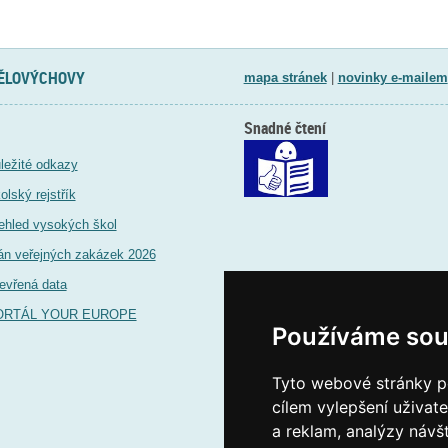
TĚLOVÝCHOVY
mapa stránek
|
novinky e-mailem
Snadné čtení
ležité odkazy
olský rejstřík
ehled vysokých škol
án veřejných zakázek 2026
evřená data
ORTÁL YOUR EUROPE
Používáme sou
Tyto webové stránky po
cílem vylepšení uživat
a reklam, analýzy návš