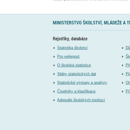
MINISTERSTVO ŠKOLSTVÍ, MLÁDEŽE A 
Rejstříky, databáze
Statistika školství
Dů
Pro veřejnost
Šk
O školské statistice
Př
Sběry statistických dat
Pl
Statistické výstupy a analýzy
Ot
Číselníky a klasifikace
P
Adresáře školských institucí