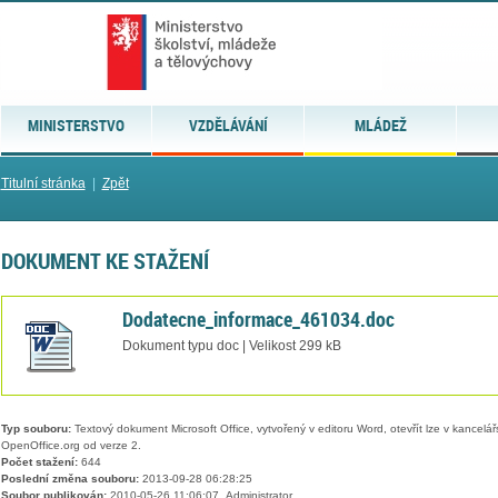
MINISTERSTVO
VZDĚLÁVÁNÍ
MLÁDEŽ
Titulní stránka
|
Zpět
DOKUMENT KE STAŽENÍ
Dodatecne_informace_461034.doc
Dokument typu doc | Velikost 299 kB
Typ souboru:
Textový dokument Microsoft Office, vytvořený v editoru Word, otevřít lze v kancelářs
OpenOffice.org od verze 2.
Počet stažení:
644
Poslední změna souboru:
2013-09-28 06:28:25
Soubor publikován:
2010-05-26 11:06:07, Administrator