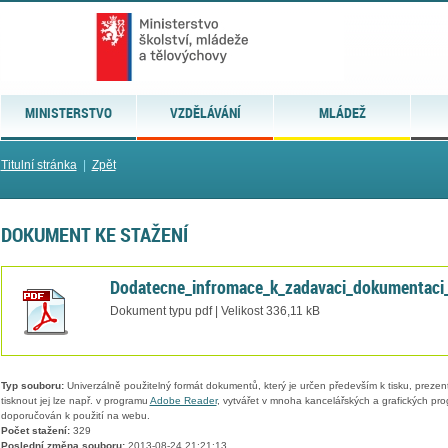
MINISTERSTVO
VZDĚLÁVÁNÍ
MLÁDEŽ
Titulní stránka
|
Zpět
DOKUMENT KE STAŽENÍ
Dodatecne_infromace_k_zadavaci_dokumentaci
Dokument typu pdf | Velikost 336,11 kB
Typ souboru:
Univerzálně použitelný formát dokumentů, který je určen především k tisku, prezen
tisknout jej lze např. v programu
Adobe Reader
, vytvářet v mnoha kancelářských a grafických pr
doporučován k použití na webu.
Počet stažení:
329
Poslední změna souboru:
2013-08-24 21:21:13