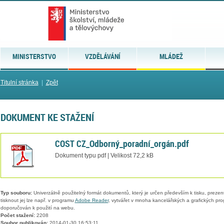
MINISTERSTVO
VZDĚLÁVÁNÍ
MLÁDEŽ
Titulní stránka
|
Zpět
DOKUMENT KE STAŽENÍ
COST CZ_Odborný_poradní_orgán.pdf
Dokument typu pdf | Velikost 72,2 kB
Typ souboru:
Univerzálně použitelný formát dokumentů, který je určen především k tisku, prezen
tisknout jej lze např. v programu
Adobe Reader
, vytvářet v mnoha kancelářských a grafických pr
doporučován k použití na webu.
Počet stažení:
2208
Soubor publikován:
2014-01-30 16:53:11