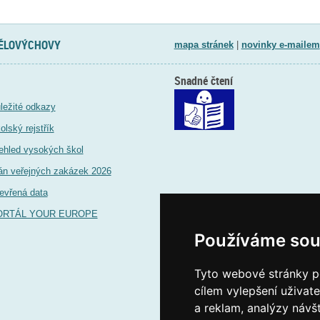
TĚLOVÝCHOVY
mapa stránek
|
novinky e-mailem
Snadné čtení
ležité odkazy
olský rejstřík
ehled vysokých škol
án veřejných zakázek 2026
evřená data
ORTÁL YOUR EUROPE
Používáme sou
Tyto webové stránky po
cílem vylepšení uživat
a reklam, analýzy návš