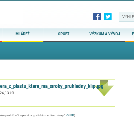
MLÁDEŽ
SPORT
VÝZKUM A VÝVOJ
E
pera_z_plastu_ktere_ma_siroky_pruhledny_klip.jpg
 24,13 kB
ém prohlížeči, upravit v grafickém editoru (např.
GIMP
).