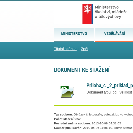
MINISTERSTVO
VZDĚLÁVÁNÍ
Titulní stránka
|
Zpět
DOKUMENT KE STAŽENÍ
Priloha_c._2_priklad_
Dokument typu jpg | Velikost
Typ souboru:
Obrázek či fotografie, zobrazit lze ve webov
Počet stažení:
352
Poslední změna souboru:
2013-10-09 04:31:05
Soubor publikován:
2010-05-26 11:06:10, Administrator