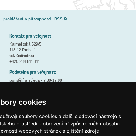
|
prohlášení o přístupnosti
|
RSS
Kontakt pro veřejnost
Karmelitská 529/5
118 12 Praha 1
tel. ústředna:
+420 234 811 111
Podatelna pro veřejnost:
pondělí a středa - 7:30-17:00
úterý a čtvrtek - 7:30-15:30
pátek - 7:30-14:00
bory cookies
8:30 - 9:30 - bezpečnostní přestávka
(více informací
ZDE
)
užívají soubory cookies a další sledovací nástroje s
Elektronická podatelna:
elského prostředí, zobrazení přizpůsobeného obsahu
posta@msmt
gov
cz
těvnosti webových stránek a zjištění zdroje