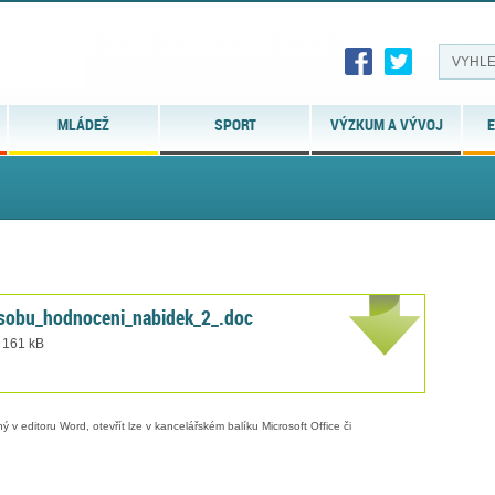
MLÁDEŽ
SPORT
VÝZKUM A VÝVOJ
E
usobu_hodnoceni_nabidek_2_.doc
t 161 kB
 v editoru Word, otevřít lze v kancelářském balíku Microsoft Office či