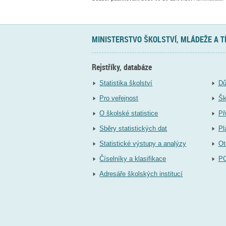
MINISTERSTVO ŠKOLSTVÍ, MLÁDEŽE A 
Rejstříky, databáze
Statistika školství
Dů
Pro veřejnost
Šk
O školské statistice
Př
Sběry statistických dat
Pl
Statistické výstupy a analýzy
Ot
Číselníky a klasifikace
P
Adresáře školských institucí