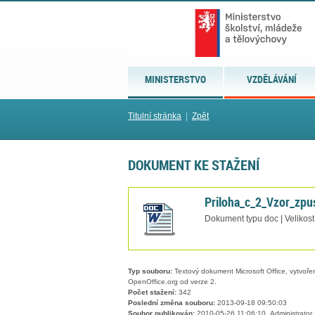
MINISTERSTVO
VZDĚLÁVÁNÍ
Titulní stránka
|
Zpět
DOKUMENT KE STAŽENÍ
Priloha_c_2_Vzor_zp
Dokument typu doc | Velikos
Typ souboru:
Textový dokument Microsoft Office, vytvořený
OpenOffice.org od verze 2.
Počet stažení:
342
Poslední změna souboru:
2013-09-18 09:50:03
Soubor publikován:
2010-05-26 11:06:10, Administrator