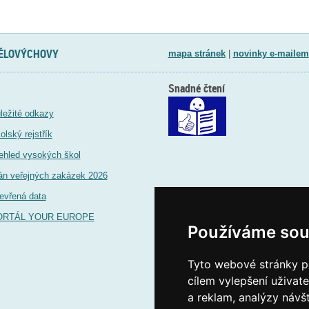
TĚLOVÝCHOVY
mapa stránek
|
novinky e-mailem
Snadné čtení
ležité odkazy
olský rejstřík
ehled vysokých škol
án veřejných zakázek 2026
evřená data
ORTÁL YOUR EUROPE
Používáme sou
Tyto webové stránky po
cílem vylepšení uživat
a reklam, analýzy návš