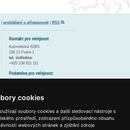
|
prohlášení o přístupnosti
|
RSS
Kontakt pro veřejnost
Karmelitská 529/5
118 12 Praha 1
tel. ústředna:
+420 234 811 111
Podatelna pro veřejnost:
pondělí a středa - 7:30-17:00
úterý a čtvrtek - 7:30-15:30
pátek - 7:30-14:00
bory cookies
8:30 - 9:30 - bezpečnostní přestávka
(více informací
ZDE
)
užívají soubory cookies a další sledovací nástroje s
elského prostředí, zobrazení přizpůsobeného obsahu
Elektronická podatelna:
těvnosti webových stránek a zjištění zdroje
posta@msmt
gov
cz