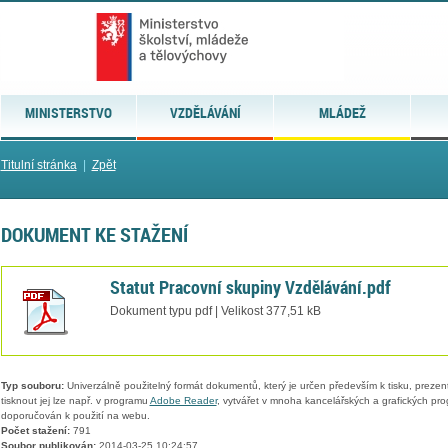
MINISTERSTVO
VZDĚLÁVÁNÍ
MLÁDEŽ
Titulní stránka
|
Zpět
DOKUMENT KE STAŽENÍ
Statut Pracovní skupiny Vzdělávání.pdf
Dokument typu pdf | Velikost 377,51 kB
Typ souboru:
Univerzálně použitelný formát dokumentů, který je určen především k tisku, prezen
tisknout jej lze např. v programu
Adobe Reader
, vytvářet v mnoha kancelářských a grafických pr
doporučován k použití na webu.
Počet stažení:
791
Soubor publikován:
2014-03-25 10:24:57