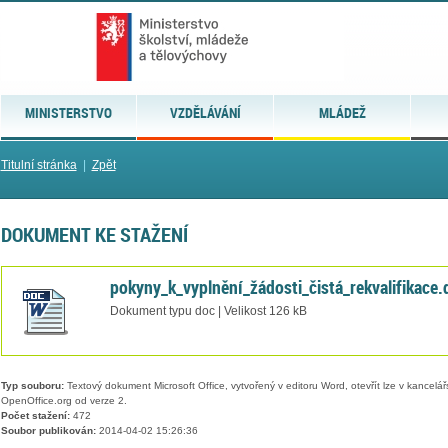
MINISTERSTVO
VZDĚLÁVÁNÍ
MLÁDEŽ
Titulní stránka
|
Zpět
DOKUMENT KE STAŽENÍ
pokyny_k_vyplnění_žádosti_čistá_rekvalifikace.
Dokument typu doc | Velikost 126 kB
Typ souboru:
Textový dokument Microsoft Office, vytvořený v editoru Word, otevřít lze v kancelářs
OpenOffice.org od verze 2.
Počet stažení:
472
Soubor publikován:
2014-04-02 15:26:36