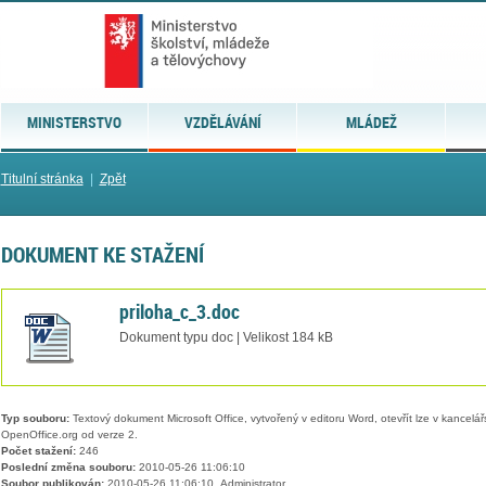
MINISTERSTVO
VZDĚLÁVÁNÍ
MLÁDEŽ
Titulní stránka
|
Zpět
DOKUMENT KE STAŽENÍ
priloha_c_3.doc
Dokument typu doc | Velikost 184 kB
Typ souboru:
Textový dokument Microsoft Office, vytvořený v editoru Word, otevřít lze v kancelářs
OpenOffice.org od verze 2.
Počet stažení:
246
Poslední změna souboru:
2010-05-26 11:06:10
Soubor publikován:
2010-05-26 11:06:10, Administrator