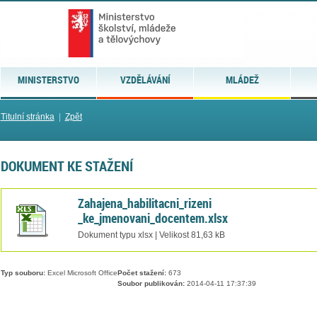
MINISTERSTVO
VZDĚLÁVÁNÍ
MLÁDEŽ
Titulní stránka
|
Zpět
DOKUMENT KE STAŽENÍ
Zahajena_habilitacni_rizeni
_ke_jmenovani_docentem.xlsx
Dokument typu xlsx | Velikost 81,63 kB
Typ souboru:
Excel Microsoft Office
Počet stažení:
673
Soubor publikován:
2014-04-11 17:37:39