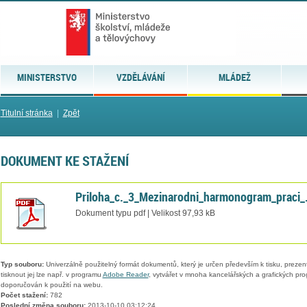
MINISTERSTVO
VZDĚLÁVÁNÍ
MLÁDEŽ
Titulní stránka
|
Zpět
DOKUMENT KE STAŽENÍ
Priloha_c._3_Mezinarodni_harmonogram_praci_
Dokument typu pdf | Velikost 97,93 kB
Typ souboru:
Univerzálně použitelný formát dokumentů, který je určen především k tisku, prezen
tisknout jej lze např. v programu
Adobe Reader
, vytvářet v mnoha kancelářských a grafických pr
doporučován k použití na webu.
Počet stažení:
782
Poslední změna souboru:
2013-10-10 03:12:24