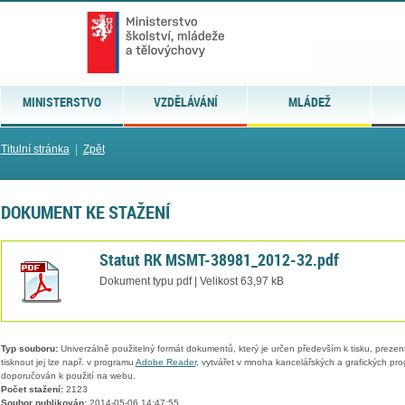
MINISTERSTVO
VZDĚLÁVÁNÍ
MLÁDEŽ
Titulní stránka
|
Zpět
DOKUMENT KE STAŽENÍ
Statut RK MSMT-38981_2012-32.pdf
Dokument typu pdf | Velikost 63,97 kB
Typ souboru:
Univerzálně použitelný formát dokumentů, který je určen především k tisku, prezen
tisknout jej lze např. v programu
Adobe Reader
, vytvářet v mnoha kancelářských a grafických pr
doporučován k použití na webu.
Počet stažení:
2123
Soubor publikován:
2014-05-06 14:47:55