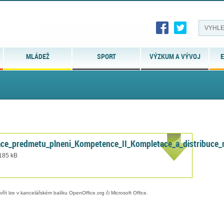
MLÁDEŽ
SPORT
VÝZKUM A VÝVOJ
E
kace_predmetu_plneni_Kompetence_II_Kompletace_a_distribuce_
 185 kB
evřít lze v kancelářském balíku OpenOffice.org či Microsoft Office.