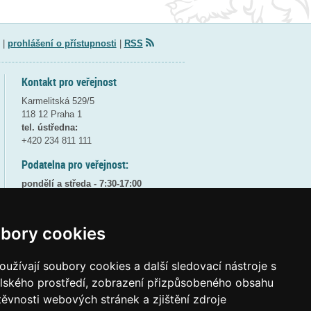
|
prohlášení o přístupnosti
|
RSS
Kontakt pro veřejnost
Karmelitská 529/5
118 12 Praha 1
tel. ústředna:
+420 234 811 111
Podatelna pro veřejnost:
pondělí a středa - 7:30-17:00
úterý a čtvrtek - 7:30-15:30
pátek - 7:30-14:00
bory cookies
8:30 - 9:30 - bezpečnostní přestávka
(více informací
ZDE
)
užívají soubory cookies a další sledovací nástroje s
Elektronická podatelna:
elského prostředí, zobrazení přizpůsobeného obsahu
posta@msmt
gov
cz
těvnosti webových stránek a zjištění zdroje