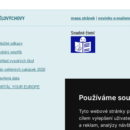
TĚLOVÝCHOVY
mapa stránek
|
novinky e-mailem
Snadné čtení
ležité odkazy
olský rejstřík
ehled vysokých škol
án veřejných zakázek 2026
evřená data
ORTÁL YOUR EUROPE
Používáme sou
Tyto webové stránky po
cílem vylepšení uživat
a reklam, analýzy návš