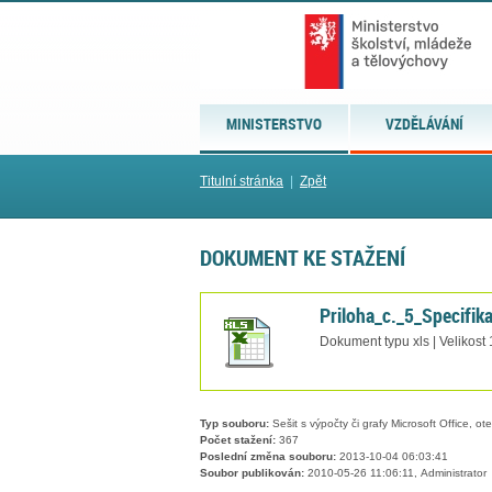
MINISTERSTVO
VZDĚLÁVÁNÍ
Titulní stránka
|
Zpět
DOKUMENT KE STAŽENÍ
Priloha_c._5_Specifi
Dokument typu xls | Velikost
Typ souboru:
Sešit s výpočty či grafy Microsoft Office, ot
Počet stažení:
367
Poslední změna souboru:
2013-10-04 06:03:41
Soubor publikován:
2010-05-26 11:06:11, Administrator