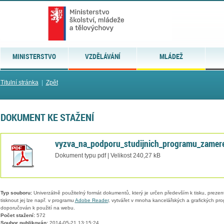
MINISTERSTVO
VZDĚLÁVÁNÍ
MLÁDEŽ
Titulní stránka
|
Zpět
DOKUMENT KE STAŽENÍ
vyzva_na_podporu_studijnich_programu_zamer
Dokument typu pdf | Velikost 240,27 kB
Typ souboru:
Univerzálně použitelný formát dokumentů, který je určen především k tisku, prezen
tisknout jej lze např. v programu
Adobe Reader
, vytvářet v mnoha kancelářských a grafických pr
doporučován k použití na webu.
Počet stažení:
572
Soubor publikován:
2014-05-21 13:15:24