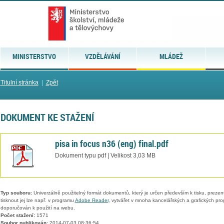
MINISTERSTVO
VZDĚLÁVÁNÍ
MLÁDEŽ
Titulní stránka
|
Zpět
DOKUMENT KE STAŽENÍ
pisa in focus n36 (eng) final.pdf
Dokument typu pdf | Velikost 3,03 MB
Typ souboru:
Univerzálně použitelný formát dokumentů, který je určen především k tisku, prezen
tisknout jej lze např. v programu
Adobe Reader
, vytvářet v mnoha kancelářských a grafických pr
doporučován k použití na webu.
Počet stažení:
1571
Soubor publikován:
2014-07-03 08:36:54