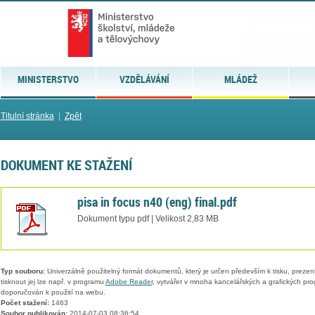
MINISTERSTVO
VZDĚLÁVÁNÍ
MLÁDEŽ
Titulní stránka
|
Zpět
DOKUMENT KE STAŽENÍ
pisa in focus n40 (eng) final.pdf
Dokument typu pdf | Velikost 2,83 MB
Typ souboru:
Univerzálně použitelný formát dokumentů, který je určen především k tisku, prezen
tisknout jej lze např. v programu
Adobe Reader
, vytvářet v mnoha kancelářských a grafických pr
doporučován k použití na webu.
Počet stažení:
1463
Soubor publikován:
2014-07-03 08:36:54