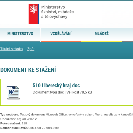
MINISTERSTVO
VZDĚLÁVÁNÍ
MLÁDEŽ
Titulní stránka
|
Zpět
DOKUMENT KE STAŽENÍ
510 Liberecký kraj.doc
Dokument typu doc | Velikost 78,5 kB
Typ souboru:
Textový dokument Microsoft Office, vytvořený v editoru Word, otevřít lze v kancelářs
OpenOffice.org od verze 2.
Počet stažení:
818
Soubor publikován:
2014-08-20 08:12:09