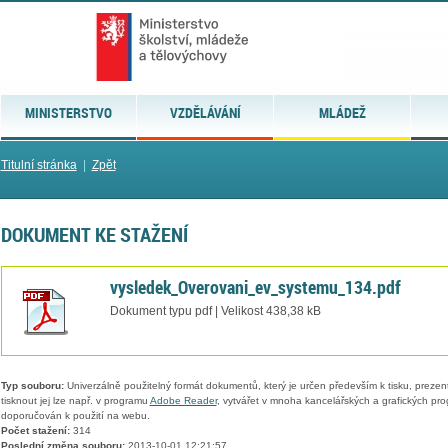
MINISTERSTVO
VZDĚLÁVÁNÍ
MLÁDEŽ
Titulní stránka
|
Zpět
DOKUMENT KE STAŽENÍ
vysledek_Overovani_ev_systemu_134.pdf
Dokument typu pdf | Velikost 438,38 kB
Typ souboru:
Univerzálně použitelný formát dokumentů, který je určen především k tisku, prezen
tisknout jej lze např. v programu
Adobe Reader
, vytvářet v mnoha kancelářských a grafických pr
doporučován k použití na webu.
Počet stažení:
314
Poslední změna souboru:
2013-10-01 12:21:57