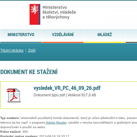
MINISTERSTVO
VZDĚLÁVÁNÍ
MLÁDEŽ
Titulní stránka
|
Zpět
DOKUMENT KE STAŽENÍ
vysledek_VR_PC_46_09_26.pdf
Dokument typu pdf | Velikost 927,6 kB
Typ souboru:
Univerzálně použitelný formát dokumentů, který je určen především k tisku, prezen
tisknout jej lze např. v programu
Adobe Reader
, vytvářet v mnoha kancelářských a grafických pr
doporučován k použití na webu.
Počet stažení:
350
Poslední změna souboru:
2013-08-16 18:33:17