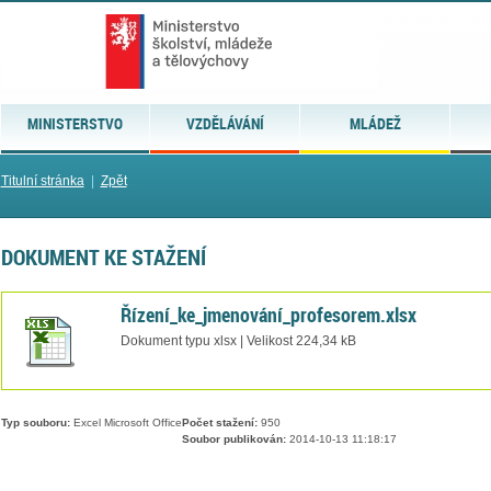
MINISTERSTVO
VZDĚLÁVÁNÍ
MLÁDEŽ
Titulní stránka
|
Zpět
DOKUMENT KE STAŽENÍ
Řízení_ke_jmenování_profesorem.xlsx
Dokument typu xlsx | Velikost 224,34 kB
Typ souboru:
Excel Microsoft Office
Počet stažení:
950
Soubor publikován:
2014-10-13 11:18:17