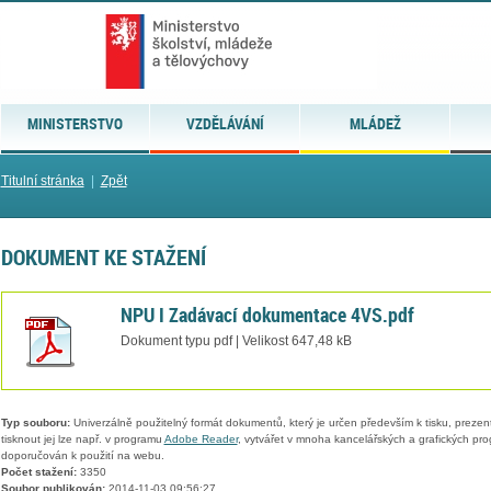
MINISTERSTVO
VZDĚLÁVÁNÍ
MLÁDEŽ
Titulní stránka
|
Zpět
DOKUMENT KE STAŽENÍ
NPU I Zadávací dokumentace 4VS.pdf
Dokument typu pdf | Velikost 647,48 kB
Typ souboru:
Univerzálně použitelný formát dokumentů, který je určen především k tisku, prezen
tisknout jej lze např. v programu
Adobe Reader
, vytvářet v mnoha kancelářských a grafických pr
doporučován k použití na webu.
Počet stažení:
3350
Soubor publikován:
2014-11-03 09:56:27