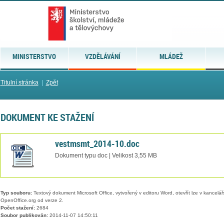
MINISTERSTVO
VZDĚLÁVÁNÍ
MLÁDEŽ
Titulní stránka
|
Zpět
DOKUMENT KE STAŽENÍ
vestmsmt_2014-10.doc
Dokument typu doc | Velikost 3,55 MB
Typ souboru:
Textový dokument Microsoft Office, vytvořený v editoru Word, otevřít lze v kancelářs
OpenOffice.org od verze 2.
Počet stažení:
2684
Soubor publikován:
2014-11-07 14:50:11