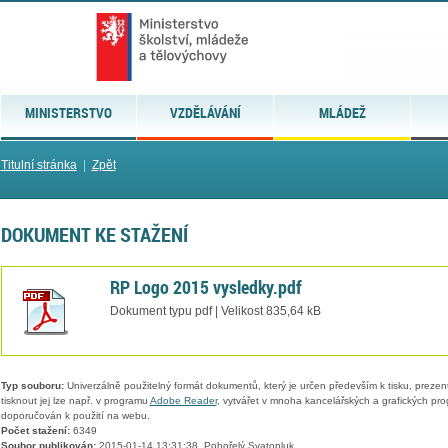
MINISTERSTVO
VZDĚLÁVÁNÍ
MLÁDEŽ
Titulní stránka
|
Zpět
DOKUMENT KE STAŽENÍ
RP Logo 2015 vysledky.pdf
Dokument typu pdf | Velikost 835,64 kB
Typ souboru:
Univerzálně použitelný formát dokumentů, který je určen především k tisku, prezen
tisknout jej lze např. v programu
Adobe Reader
, vytvářet v mnoha kancelářských a grafických pr
doporučován k použití na webu.
Počet stažení:
6349
Soubor publikován:
2015-01-14 13:31:38, Pohořelý Svatopluk