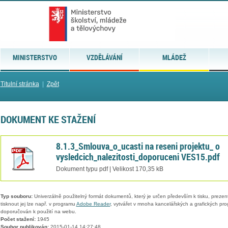
MINISTERSTVO
VZDĚLÁVÁNÍ
MLÁDEŽ
Titulní stránka
|
Zpět
DOKUMENT KE STAŽENÍ
8.1.3_Smlouva_o_ucasti na reseni projektu_ o
vysledcich_nalezitosti_doporuceni VES15.pdf
Dokument typu pdf | Velikost 170,35 kB
Typ souboru:
Univerzálně použitelný formát dokumentů, který je určen především k tisku, prezen
tisknout jej lze např. v programu
Adobe Reader
, vytvářet v mnoha kancelářských a grafických pr
doporučován k použití na webu.
Počet stažení:
1945
Soubor publikován:
2015-01-14 14:27:48