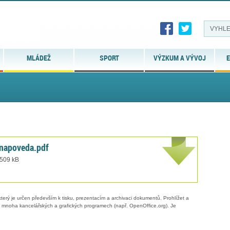
MLÁDEŽ
SPORT
VÝZKUM A VÝVOJ
E
apoveda.pdf
 509 kB
erý je určen především k tisku, prezentacím a archivaci dokumentů. Prohlížet a
 v mnoha kancelářských a grafických programech (např. OpenOffice.org). Je