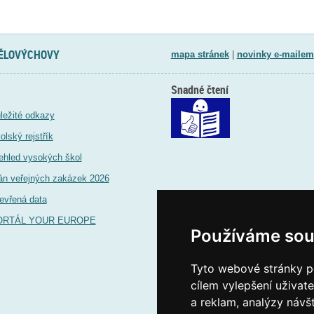
TĚLOVÝCHOVY
mapa stránek
|
novinky e-mailem
Snadné čtení
ležité odkazy
olský rejstřík
ehled vysokých škol
án veřejných zakázek 2026
evřená data
ORTÁL YOUR EUROPE
Používáme sou
Tyto webové stránky po
cílem vylepšení uživat
a reklam, analýzy návš