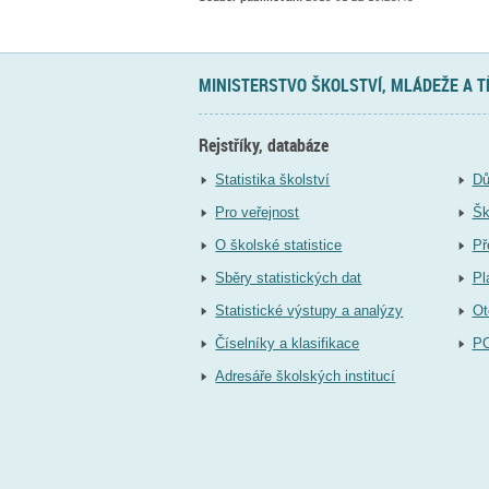
MINISTERSTVO ŠKOLSTVÍ, MLÁDEŽE A 
Rejstříky, databáze
Statistika školství
Dů
Pro veřejnost
Šk
O školské statistice
Př
Sběry statistických dat
Pl
Statistické výstupy a analýzy
Ot
Číselníky a klasifikace
P
Adresáře školských institucí