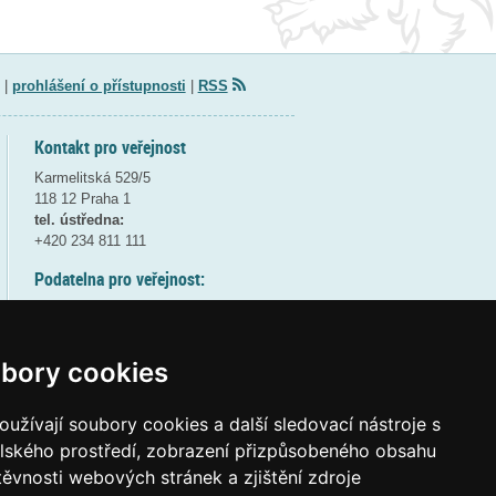
|
prohlášení o přístupnosti
|
RSS
Kontakt pro veřejnost
Karmelitská 529/5
118 12 Praha 1
tel. ústředna:
+420 234 811 111
Podatelna pro veřejnost:
pondělí a středa - 7:30-17:00
úterý a čtvrtek - 7:30-15:30
pátek - 7:30-14:00
bory cookies
8:30 - 9:30 - bezpečnostní přestávka
(více informací
ZDE
)
užívají soubory cookies a další sledovací nástroje s
elského prostředí, zobrazení přizpůsobeného obsahu
Elektronická podatelna:
těvnosti webových stránek a zjištění zdroje
posta@msmt
gov
cz