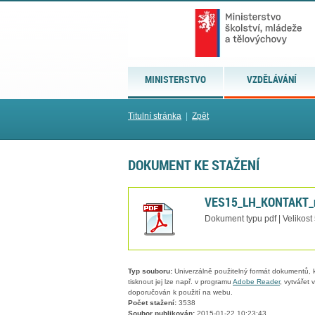
MINISTERSTVO
VZDĚLÁVÁNÍ
Titulní stránka
|
Zpět
DOKUMENT KE STAŽENÍ
VES15_LH_KONTAKT_n
Dokument typu pdf | Velikost
Typ souboru:
Univerzálně použitelný formát dokumentů, kt
tisknout jej lze např. v programu
Adobe Reader
, vytvářet
doporučován k použití na webu.
Počet stažení:
3538
Soubor publikován:
2015-01-22 10:23:43