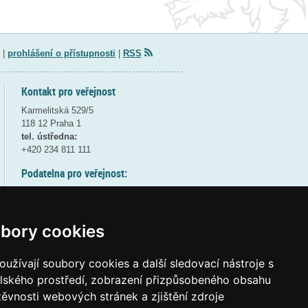
|
prohlášení o přístupnosti
|
RSS
Kontakt pro veřejnost
Karmelitská 529/5
118 12 Praha 1
tel. ústředna:
+420 234 811 111
Podatelna pro veřejnost:
pondělí a středa - 7:30-17:00
úterý a čtvrtek - 7:30-15:30
pátek - 7:30-14:00
bory cookies
8:30 - 9:30 - bezpečnostní přestávka
(více informací
ZDE
)
užívají soubory cookies a další sledovací nástroje s
elského prostředí, zobrazení přizpůsobeného obsahu
Elektronická podatelna:
těvnosti webových stránek a zjištění zdroje
posta@msmt
gov
cz