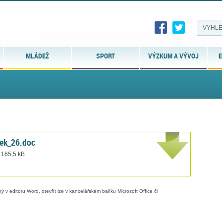
MLÁDEŽ
SPORT
VÝZKUM A VÝVOJ
E
dek_26.doc
 165,5 kB
 v editoru Word, otevřít lze v kancelářském balíku Microsoft Office či