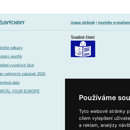
TĚLOVÝCHOVY
mapa stránek
|
novinky e-mailem
Snadné čtení
ležité odkazy
olský rejstřík
ehled vysokých škol
án veřejných zakázek 2026
evřená data
ORTÁL YOUR EUROPE
Používáme sou
Tyto webové stránky po
cílem vylepšení uživat
a reklam, analýzy návš