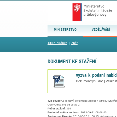
MINISTERSTVO
VZDĚLÁVÁNÍ
Titulní stránka
|
Zpět
DOKUMENT KE STAŽENÍ
vyzva_k_podani_nabi
Dokument typu doc | Velikost
Typ souboru:
Textový dokument Microsoft Office, vytvořený
OpenOffice.org od verze 2.
Počet stažení:
319
Poslední změna souboru:
2013-09-21 08:06:40
Soubor publikován:
2010-05-26 11:06:15, Administrator