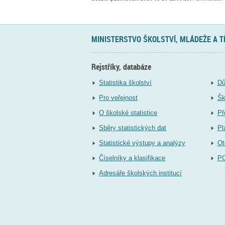
MINISTERSTVO ŠKOLSTVÍ, MLÁDEŽE A 
Rejstříky, databáze
Statistika školství
Dů
Pro veřejnost
Šk
O školské statistice
Př
Sběry statistických dat
Pl
Statistické výstupy a analýzy
Ot
Číselníky a klasifikace
P
Adresáře školských institucí