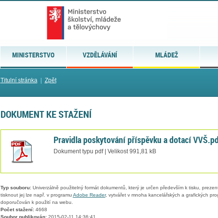
MINISTERSTVO
VZDĚLÁVÁNÍ
MLÁDEŽ
Titulní stránka
|
Zpět
DOKUMENT KE STAŽENÍ
Pravidla poskytování příspěvku a dotací VVŠ.p
Dokument typu pdf | Velikost 991,81 kB
Typ souboru:
Univerzálně použitelný formát dokumentů, který je určen především k tisku, prezen
tisknout jej lze např. v programu
Adobe Reader
, vytvářet v mnoha kancelářských a grafických pr
doporučován k použití na webu.
Počet stažení:
4668
Soubor publikován:
2015-02-11 14:36:41